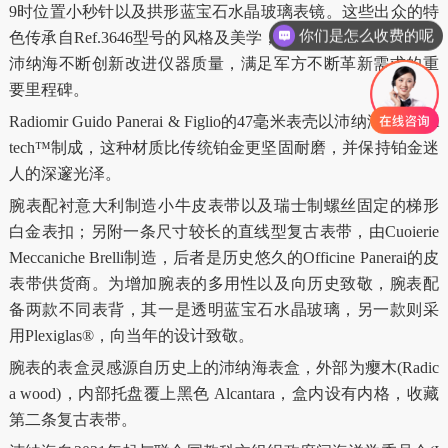
9时位置小秒针以及拱形蓝宝石水晶玻璃表镜。这些出众的特
你们是怎么收费的呢
色传承自Ref.3646型号的风格及美学，而Ref. 3646标志着当年
沛纳海不断创新改进仪器质量，满足军方不断革新需求的重
要里程碑。
Radiomir Guido Panerai & Figlio的47毫米表壳以沛纳海Platinum
tech™制成，这种材质比传统铂金更坚固耐磨，并保持铂金迷
人的深邃光泽。
腕表配衬意大利制造小牛皮表带以及瑞士制螺丝固定的梯形
白金表扣；另附一条尺寸较长的直线型复古表带，由Cuoierie
Meccaniche Brelli制造，后者是历史悠久的Officine Panerai的皮
表带供货商。为增加腕表的多用性以及向历史致敬，腕表配
备两款不同表背，其一是透明蓝宝石水晶玻璃，另一款则采
用Plexiglas®，向当年的设计致敬。
腕表的表盒灵感源自历史上的沛纳海表盒，外部为瘿木(Radic
a wood)，内部托盘覆上黑色 Alcantara，盒内设有内格，收藏
第二条复古表带。