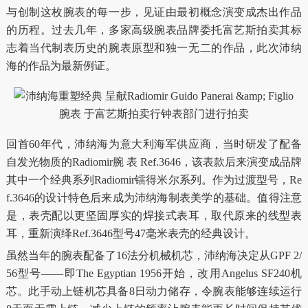
与创制这枚腕表的每一步，见证由最初概念演变成杰出作品
的历程。过去几年，多家高级腕表品牌委托富艺斯拍卖其标
志着当代制表历史的腕表原型和独一无二的作品，此次沛纳
海的作品为最新例证。
回首60年代，沛纳海为意大利海军供应商，当时研发了配备
自发光物质的Radiomir腕 表 Ref.3646，该表款后来演变成品牌
其中一个经典系列Radiomir镭得米尔系列。作为过渡型号，Re
f.3646的设计特色后来成为沛纳海制表美学的基础。值得注意
是，表壳配以更坚固厚实的焊接式表耳，取代原来的线型表
耳，重新演绎Ref.3646型号47毫米表壳的经典设计。
虽然当年的腕表配备了16法分机械机芯，沛纳海决定从GPF 2/
56型号——即The Egyptian 1956开始，改用Angelus SF240机
芯。此手动上链机芯具备8日动力储存，令腕表能够连续运行