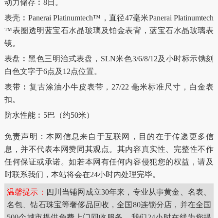
动力储存︰8日。
表壳︰Panerai Platinumtech™，直径47毫米Panerai Platinumtech
™表圈透明蓝宝石水晶玻璃及铂金表背，蓝宝石水晶玻璃表
镜。
表盘︰黑色三明治式表盘，SLN米色3/6/8/12及小时标示镌刻
白色文字于6点及12点位置。
表带︰复古涂油小牛皮表带，27/22 毫米标准尺寸，白金表
扣。
防水性能︰5巴（约50米）
免责声明：本网信息来自于互联网，目的在于传递更多信
息，并不代表本网赞同其观点。其内容真实性、完整性不作
任何保证或承诺。如若本网有任何内容侵犯您的权益，请及
时联系我们，本站将会在24小时内处理完毕。
温馨提示：
四川当铺网成立30年来，专业从事黄金、名表、
名包、钻石珠宝等奢侈品回收，全国80连锁分店，并在全国
500个城市提供免费上门回收服务。我们24小时在线为您提