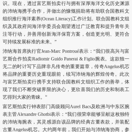
识。现在，透过富艺斯拍卖行与拥有深厚海洋文化历史渊源
的沛纳海携手合作，并做出的慷慨捐助将有助联合国教科文
组织推行海洋素养(Ocean Literacy)工作计划。联合国教科文组
织及其政府间海洋学委员会期望透过广泛教育和提升青年关
注等行动，并善用创新海洋保育方案，创造更光明、更符合
可持续发展标准的未来。”
沛纳海首席执行官Jean-Marc Pontroué表示：“我们很高兴与富
艺斯合作拍卖Radiomir Guido Panerai & Figlio腕表。这款独一
无二的时计写下品牌非凡传奇的重要篇章，传奇Angelus机芯
将品牌的重要历史重现眼前，续写沛纳海的辉煌传奇。此次
与富艺斯拍卖行携手支持联合国教科文组织工作的善举，体
现了我们不断突破界限的决心，更欣喜我们的历史和制表工
艺得到大家的青睐。”
富艺斯拍卖行钟表部门高级顾问Aurel Bacs及欧洲与中东区腕
表主管Alexandre Ghotbi表示：“我们很荣幸能够呈献这枚独特
的沛纳海腕表，其灵感源自该品牌的经典古董表款，并装配
古董Angelus机芯。大约两年前，我们开始与沛纳海协商，参