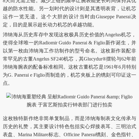
8天而无需上链。减少上链的频率让腕表能更长时间保持其优
越的防水性能。另一划时代的设计则是其透明表背，让机芯
运作一览无遗。这个大胆的设计当时由Giuseppe Panerai决
定，目的是展示超长动力机芯的卓越功能。
沛纳海从历史库存中发现这枚极具历史价值的Angelus机芯，
使得全球唯一的Radiomir Guido Panerai & Figlio新作诞生，并
以第一枚由沛纳海工作坊制作的型号命名。这枚新作装配非
常罕见的古董Angelus SF240机芯，其Glucydur®摆轮与62年前
沛纳海腕表的配备标准相同。这枚古董机芯是1961年6月特别
为G. Panerai e Figlio而制造的，机芯夹板上的镌刻可印证这一
点。
这枚独特新作绝非简单复制品，而是沛纳海制表文化传承与
历史的礼赞，其主要设计特色包括实心焊接表耳、三明治式
表盘、Marina Militare标志、Officine Panerai镌刻、金色指针、