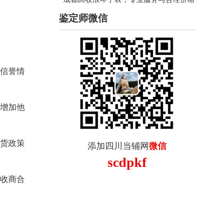
鉴定师微信
信誉情
增加他
货政策
添加四川当铺网
微信
scdpkf
收商合