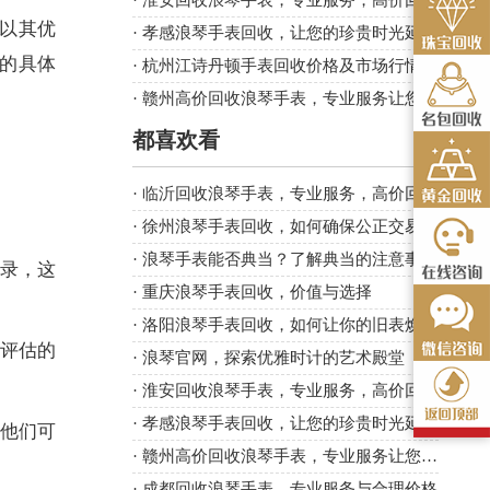
·
淮安回收浪琴手表，专业服务，高价回收！
以其优
·
孝感浪琴手表回收，让您的珍贵时光延续
的具体
·
杭州江诗丹顿手表回收价格及市场行情分析
·
赣州高价回收浪琴手表，专业服务让您满意
都喜欢看
·
临沂回收浪琴手表，专业服务，高价回收！
·
徐州浪琴手表回收，如何确保公正交易与合理价值
·
浪琴手表能否典当？了解典当的注意事项
录，这
·
重庆浪琴手表回收，价值与选择
·
洛阳浪琴手表回收，如何让你的旧表焕发新生？
评估的
·
浪琴官网，探索优雅时计的艺术殿堂
·
淮安回收浪琴手表，专业服务，高价回收！
·
孝感浪琴手表回收，让您的珍贵时光延续
他们可
·
赣州高价回收浪琴手表，专业服务让您满意
·
成都回收浪琴手表，专业服务与合理价格